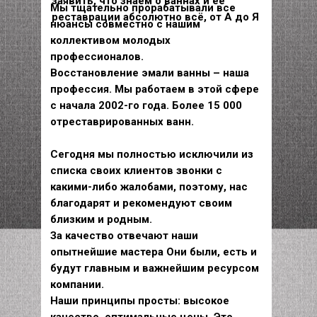
заявить, что знаем о ваннах и её
Мы тщательно прорабатывали все
реставрации абсолютно всё, от А до Я
нюансы совместно с нашим
коллективом молодых
профессионалов.
Восстановление эмали ванны – наша
профессия. Мы работаем в этой сфере
с начала 2002-го года. Более 15 000
отреставрированных ванн.
Сегодня мы полностью исключили из
списка своих клиентов звонки с
какими-либо жалобами, поэтому, нас
благодарят и рекомендуют своим
близким и родным.
За качество отвечают наши
опытнейшие мастера Они были, есть и
будут главным и важнейшим ресурсом
компании.
Наши принципы просты: высокое
качество, оптимальные цены. Это