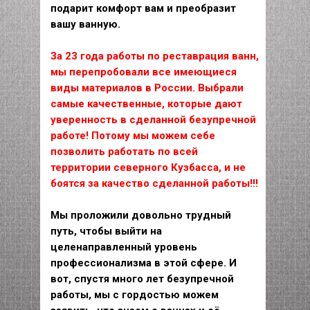
подарит комфорт вам и преобразит
вашу ванную.
За 23 года работы по реставрация ванн,
мы перепробовали все имеющиеся
виды материалов в России. Выбрали
самые качественные, которые дают
уверенность в сделанной безупречной
работе! Потому мы можем себе
позволить работать по всей
территории северного Кузбасса, и не
боятся за качество сделанной работы!!!
Мы проложили довольно трудный
путь, чтобы выйти на
целенаправленный уровень
профессионализма в этой сфере. И
вот, спустя много лет безупречной
работы, мы с гордостью можем