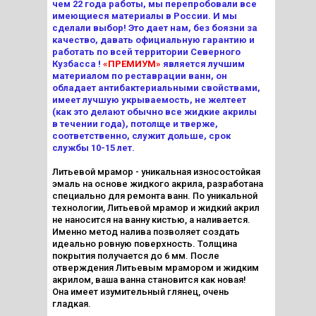
чем 22 года работы, мы перепробовали все
имеющиеся материалы в России. И мы
сделали выбор! Это дает нам, без боязни за
качество, давать официальную гарантию и
работать по всей территории Северного
Кузбасса !
«ПРЕМИУМ»
является лучшим
материалом по реставрации ванн, он
обладает антибактериальными свойствами,
имеет лучшую укрываемость, не желтеет
(как это делают обычно все жидкие акрилы
в течении года), потолще и тверже,
соответственно, служит дольше, срок
службы 10-15 лет.
Литьевой мрамор - уникальная износостойкая
эмаль на основе жидкого акрила, разработана
специально для ремонта ванн. По уникальной
технологии, Литьевой мрамор
и жидкий акрил
не наносится на ванну кистью, а наливается.
Именно метод налива позволяет создать
идеально ровную поверхность. Толщина
покрытия получается до 6 мм. После
отверждения Литьевым мрамором
и жидким
акрилом, ваша ванна становится как новая!
Она имеет изумительный глянец, очень
гладкая.