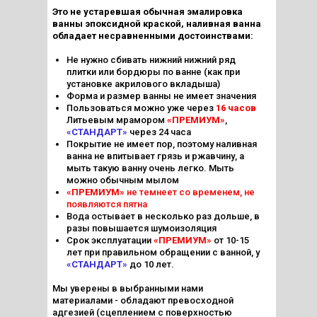
Это не устаревшая обычная эмалировка
ванны эпоксидной краской, наливная ванна
обладает несравненными достоинствами:
Не нужно сбивать нижний нижний ряд
плитки или бордюры по ванне (как при
установке акрилового вкладыша)
Форма и размер ванны не имеет значения
Пользоваться можно уже через
16 часов
Литьевым мрамором
«ПРЕМИУМ»
,
«СТАНДАРТ»
через 24 часа
Покрытие не имеет пор, поэтому наливная
ванна не впитывает грязь и ржавчину, а
мыть такую ванну очень легко. Мыть
можно обычным мылом
«ПРЕМИУМ»
не темнеет со временем, не
появляются пятна
Вода остывает в несколько раз дольше, в
разы повышается шумоизоляция
Срок эксплуатации
«ПРЕМИУМ»
от 10-15
лет при правильном обращении с ванной, у
«СТАНДАРТ»
до 10 лет.
Мы уверены в выбранными нами
материалами - обладают превосходной
адгезией (сцеплением с поверхностью